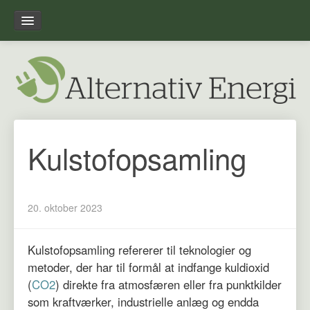
Forside
Leksikon
Overblik
Kulstofopsamling
Om alternativ-energi.dk
20. oktober 2023
Kulstofopsamling refererer til teknologier og
metoder, der har til formål at indfange kuldioxid
(
CO2
) direkte fra atmosfæren eller fra punktkilder
som kraftværker, industrielle anlæg og endda