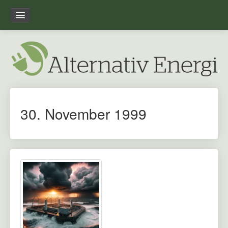
Forside
Leksikon
Overblik
30. November 1999
Om alternativ-energi.dk