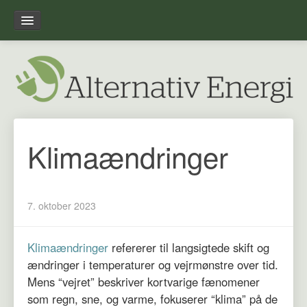
Forside
Leksikon
Overblik
Klimaændringer
Om alternativ-energi.dk
7. oktober 2023
Klimaændringer
refererer til langsigtede skift og
ændringer i temperaturer og vejrmønstre over tid.
Mens “vejret” beskriver kortvarige fænomener
som regn, sne, og varme, fokuserer “klima” på de