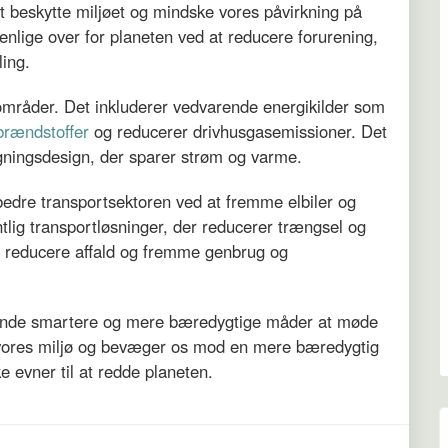
at beskytte miljøet og mindske vores påvirkning på
venlige over for planeten ved at reducere forurening,
ing.
områder. Det inkluderer vedvarende energikilder som
 brændstoffer
og reducerer drivhusgasemissioner. Det
gningsdesign, der sparer strøm og varme.
rbedre transportsektoren ved at fremme elbiler og
ntlig transportløsninger, der reducerer trængsel og
at reducere affald og fremme genbrug og
t finde smartere og mere bæredygtige måder at møde
 vores miljø og bevæger os mod en mere bæredygtig
e evner til at redde planeten.