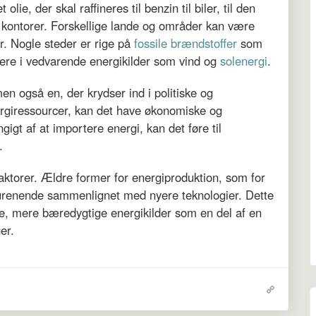
olie, der skal raffineres til benzin til biler, til den
og kontorer. Forskellige lande og områder kan være
er. Nogle steder er rige på
fossile brændstoffer
som
mere i vedvarende energikilder som vind og
solenergi
.
en også en, der krydser ind i politiske og
ergiressourcer, kan det have økonomiske og
gigt af at importere energi, kan det føre til
.
faktorer. Ældre former for energiproduktion, som for
rurenende sammenlignet med nyere teknologier. Dette
enere, mere bæredygtige energikilder som en del af en
er.