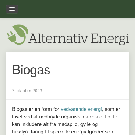
Forside
Leksikon
Overblik
Biogas
Om alternativ-energi.dk
7. oktober 2023
Biogas er en form for
vedvarende energi
, som er
lavet ved at nedbryde organisk materiale. Dette
kan inkludere alt fra madspild, gylle og
husdyrafføring til specielle energiafgrøder som