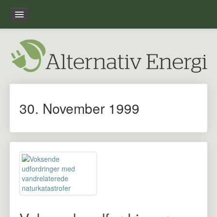
Forside
Leksikon
Overblik
30. November 1999
Om alternativ-energi.dk