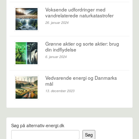
Voksende udfordringer med
vandrelaterede naturkatastrofer
26. januar 2024
Grønne aktier og sorte aktier: brug
din indflydelse
6. januar 2024
Vedvarende energi og Danmarks
mål
13. december 2023
Søg på alternativ-energi.dk
Søg