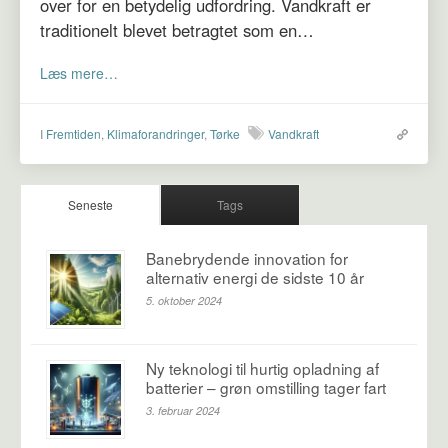
over for en betydelig udfordring. Vandkraft er
traditionelt blevet betragtet som en…
Læs mere…
I
Fremtiden
,
Klimaforandringer
,
Tørke
Vandkraft
Seneste
Tags
Banebrydende innovation for
alternativ energi de sidste 10 år
5. oktober 2024
Ny teknologi til hurtig opladning af
batterier – grøn omstilling tager fart
3. februar 2024