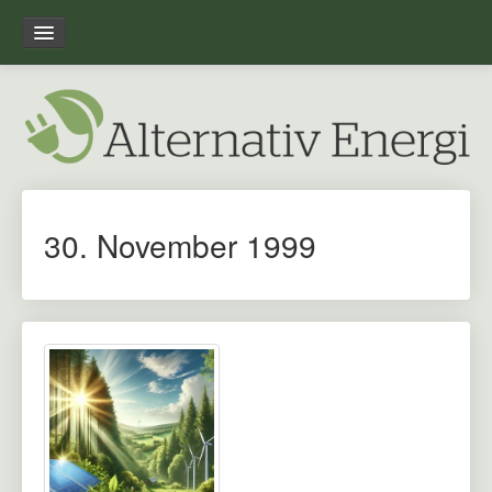
Forside
Leksikon
Overblik
30. November 1999
Om alternativ-energi.dk